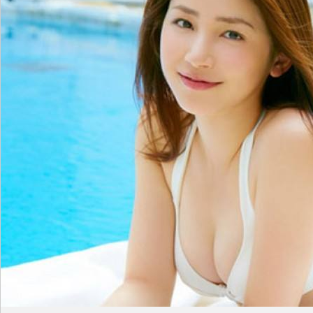
sc
uz!