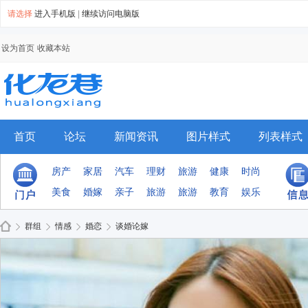
请选择
进入手机版
|
继续访问电脑版
设为首页
收藏本站
首页
论坛
新闻资讯
图片样式
列表样式
手机模板
排行榜
群组
房产
家居
汽车
理财
旅游
健康
时尚
美食
婚嫁
亲子
旅游
旅游
教育
娱乐
群组
情感
婚恋
谈婚论嫁
Di
›
›
›
›