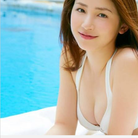
sc
uz!