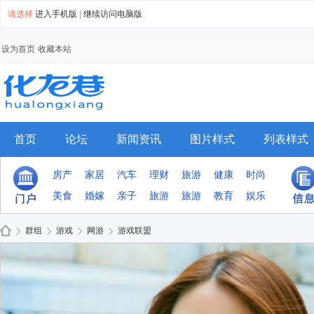
请选择
进入手机版
|
继续访问电脑版
设为首页
收藏本站
首页
论坛
新闻资讯
图片样式
列表样式
手机模板
排行榜
群组
房产
家居
汽车
理财
旅游
健康
时尚
美食
婚嫁
亲子
旅游
旅游
教育
娱乐
群组
游戏
网游
游戏联盟
Di
›
›
›
›