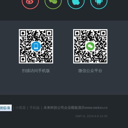
扫描访问手机版
微信公众平台
|
小黑屋
|
手机版
|
未来科技公司企业模板演示www.wekei.cn
GMT+8, 2026-8-9 16:30