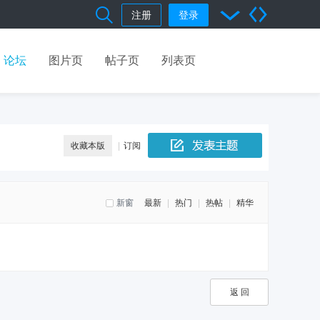
注册
登录
论坛
图片页
帖子页
列表页
收藏本版
|
订阅
新窗
最新
|
热门
|
热帖
|
精华
返 回