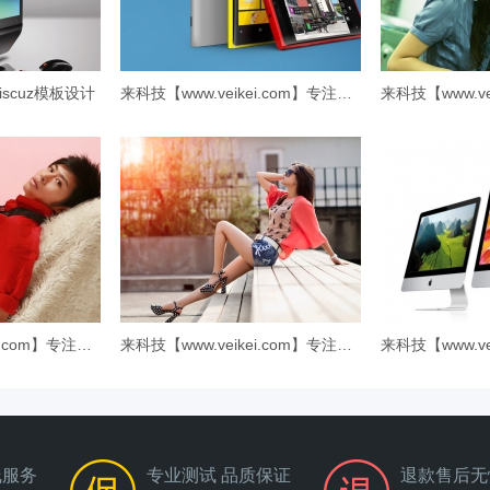
scuz模板设计
来科技【www.veikei.com】专注于Di
来科技【www.veikei.com】专注于Di
来科技【www.veikei.com】专注于Di
线服务
专业测试 品质保证
退款售后无