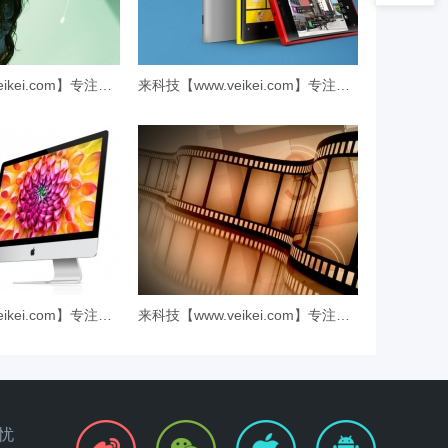
来科技【www.veikei.com】专注于Di
来科技【www.veikei.com】专注于Di
来科技【www.veikei.com】专注于Di
来科技【www.veikei.com】专注于Di
忧