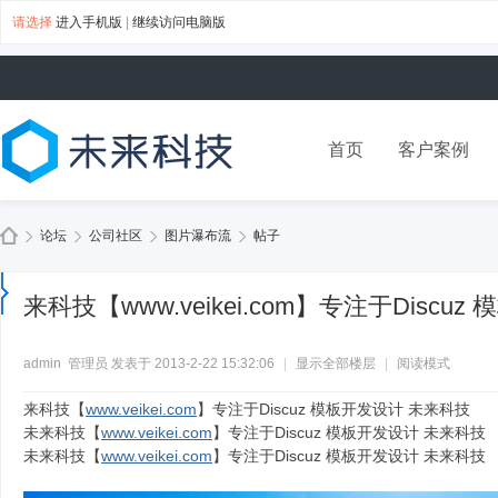
请选择
进入手机版
|
继续访问电脑版
首页
客户案例
论坛
公司社区
图片瀑布流
帖子
来科技【www.veikei.com】专注于Discu
未
»
›
›
›
admin
管理员
发表于 2013-2-22 15:32:06
|
显示全部楼层
|
阅读模式
来科技【
www.veikei.com
】专注于Discuz 模板开发设计 未来科技
未来科技【
www.veikei.com
】专注于Discuz 模板开发设计 未来科技
未来科技【
www.veikei.com
】专注于Discuz 模板开发设计 未来科技