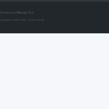
Powered by
Discuz!
X3.4
Copyright © 2001-2022, Tencent Cloud.
we
ke