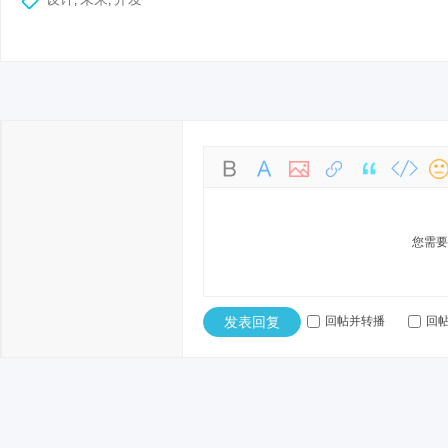
,
,
技
公
您需
发表回复
回帖并转播
回
司