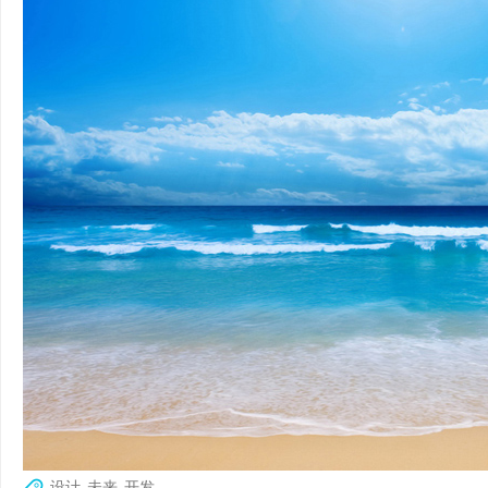
来
科
设计
未来
开发