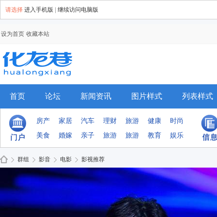
请选择
进入手机版
|
继续访问电脑版
设为首页
收藏本站
首页
论坛
新闻资讯
图片样式
列表样式
手机模板
排行榜
群组
房产
家居
汽车
理财
旅游
健康
时尚
美食
婚嫁
亲子
旅游
旅游
教育
娱乐
群组
影音
电影
影视推荐
Di
›
›
›
›