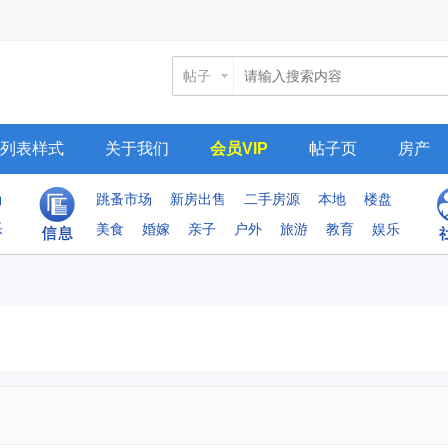
帖子
列表样式
关于我们
会员VIP
帖子页
房产
尚
跳蚤市场
新房出售
二手房源
本地
楼盘
乐
美食
婚嫁
亲子
户外
旅游
教育
娱乐