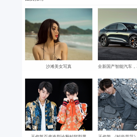
Bo
沙滩美女写真
全新国产智能汽车，
ar
王俊凯百变造型诠释时髦型男
王俊凯 《时尚芭莎