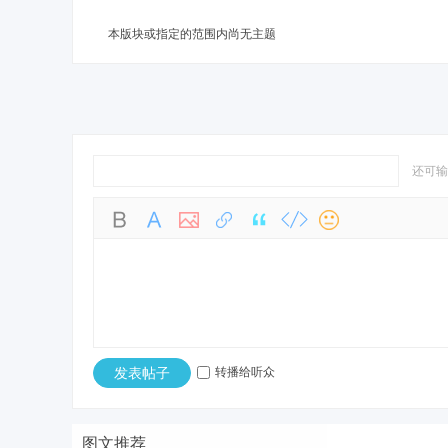
本版块或指定的范围内尚无主题
sc
还可
uz!
发表帖子
转播给听众
图文推荐