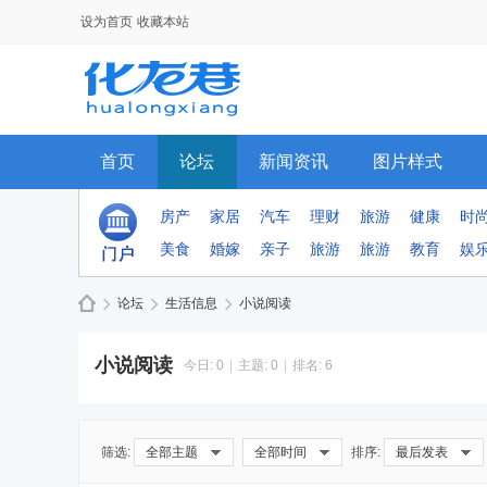
设为首页
收藏本站
首页
论坛
新闻资讯
图片样式
手机模板
排行榜
群组
房产
家居
汽车
理财
旅游
健康
时
美食
婚嫁
亲子
旅游
旅游
教育
娱
论坛
生活信息
小说阅读
小说阅读
今日:
0
|
主题:
0
|
排名:
6
Di
»
›
›
筛选:
全部主题
全部时间
排序:
最后发表