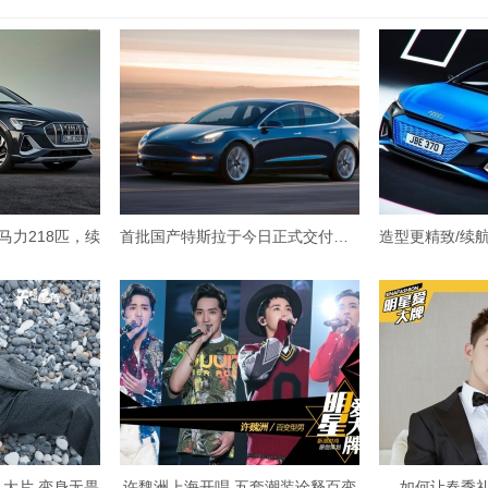
马力218匹，续
首批国产特斯拉于今日正式交付，特
》大片 变身无畏
许魏洲上海开唱 五套潮装诠释百变
如何让春季