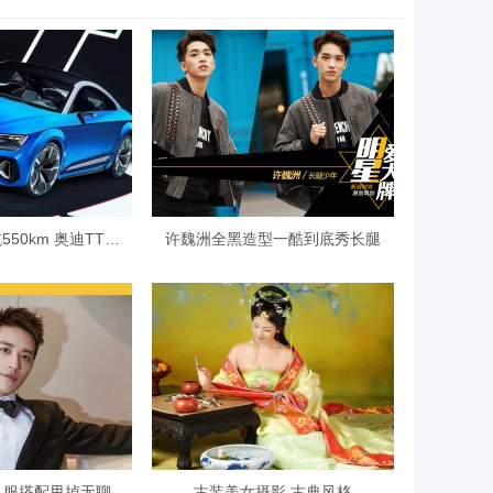
造型更精致/续航550km 奥迪TT纯电
许魏洲全黑造型一酷到底秀长腿
礼服搭配甩掉无聊
古装美女摄影 古典风格