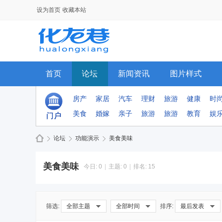
设为首页
收藏本站
首页
论坛
新闻资讯
图片样式
手机模板
排行榜
群组
房产
家居
汽车
理财
旅游
健康
时
美食
婚嫁
亲子
旅游
旅游
教育
娱
论坛
功能演示
美食美味
美食美味
今日:
0
|
主题:
0
|
排名:
15
Di
»
›
›
筛选:
全部主题
全部时间
排序:
最后发表