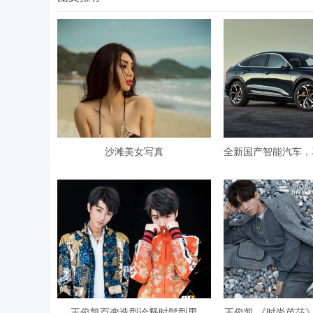
Bo
沙滩美女写真
全新国产智能汽车，
ar
王俊凯百变造型诠释时髦型男
王俊凯 《时尚芭莎