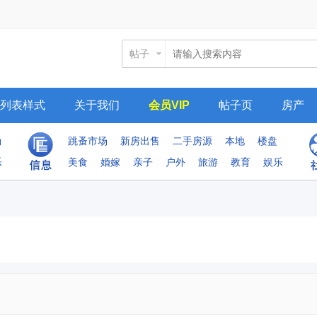
帖子
列表样式
关于我们
会员VIP
帖子页
房产
尚
跳蚤市场
新房出售
二手房源
本地
楼盘
乐
美食
婚嫁
亲子
户外
旅游
教育
娱乐