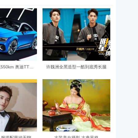
造型更精致/续航550km 奥迪TT纯电
许魏洲全黑造型一酷到底秀长腿
礼服搭配甩掉无聊
古装美女摄影 古典风格