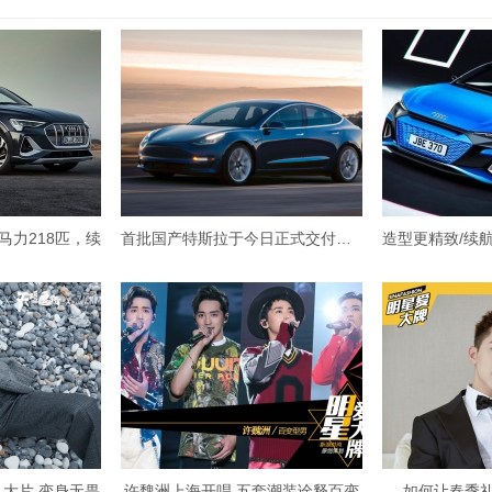
马力218匹，续
首批国产特斯拉于今日正式交付，特
》大片 变身无畏
许魏洲上海开唱 五套潮装诠释百变
如何让春季