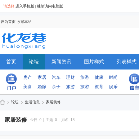
请选择
进入手机版
|
继续访问电脑版
设为首页
收藏本站
首页
论坛
新闻资讯
图片样式
列表样式
手机模板
排行榜
群组
房产
家居
汽车
理财
旅游
健康
时尚
美食
婚嫁
亲子
旅游
旅游
教育
娱乐
论坛
生活信息
家居装修
家居装修
今日:
0
|
主题:
0
|
排名:
18
Di
»
›
›