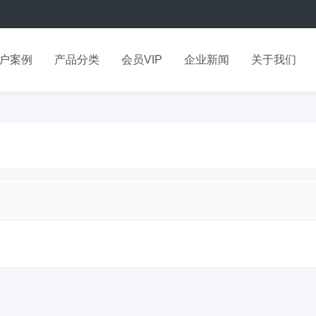
户案例
产品分类
会员VIP
企业新闻
关于我们