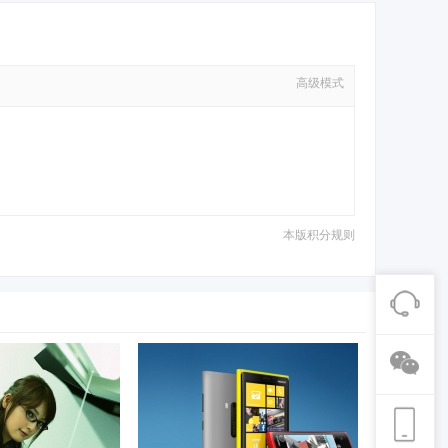
高级模式
本版积分规则