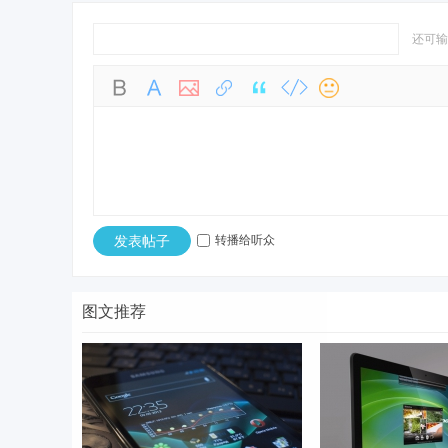
还可
科
发表帖子
转播给听众
图文推荐
技